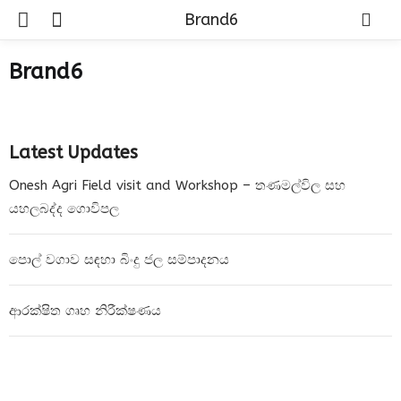
Brand6
Brand6
Latest Updates
Onesh Agri Field visit and Workshop – තණමල්විල සහ
යහලබද්ද ගොවිපල
පොල් වගාව සඳහා බිංදු ජල සම්පාදනය
ආරක්ෂිත ගෘහ නිරීක්ෂණය